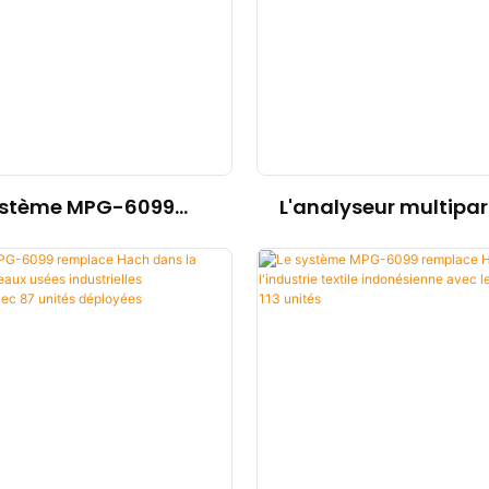
ystème MPG-6099
L'analyseur multipa
ce Endress+Hauser
MPG-6099 remplace
surveillance des eaux
dans le traitement 
des mines de nickel
usées des mines de
ennes avec 45 unités
indonésienn
déployées