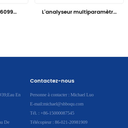
-6099
L'analyseur multiparamètre
 dans
de la qualité de l'eau MPG-
ile
6099 renforce l'industrie
ec le
indonésienne de la rayonne
 unités
dans le cadre du projet
Sparing
Contactez-nous
#39;eau En
Personne à contacter : Michael Luo
E-mail:
michael@shboqu.com
Tél. : +86-15000087545
au De
Télécopieur : 86-021-20981909