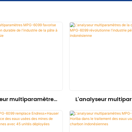
seur multiparamètres
L'analyseur multipa
099 favorise une
de la qualité de l'
ormation durable de
6099 révolutionne l'
rie de la pâte à papier
pétrolière et ga
en Indonésie
indonésienn