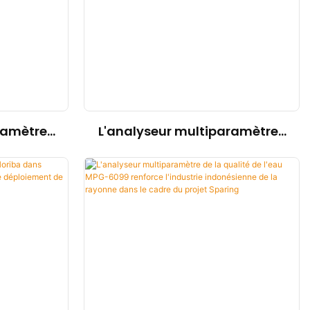
système MPG-6099 aide le
projet Spare à assurer à la fois
la protection de
l'environnement et
l'amélioration de l'efficacité
ramètres
L'analyseur multiparamètres
 Horiba
MPG-6099 transforme la
des eaux
surveillance de la qualité de
 charbon
l'eau pour une mine d'or et de
es
cuivre indonésienne