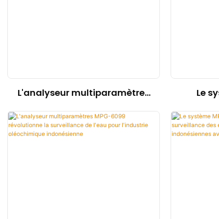
L'analyseur multiparamètres
Le s
MPG-6099 révolutionne la
rempla
surveillance
dans la 
environnementale du secteur
usées 
pétrochimique indonésien en
indonési
amont.