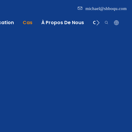
michael@shboqu.com
cation
Cas
À Propos De Nous
Centre D'inform