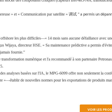
atam stocke des composants critiques (capteurs BH-485-NH, transducteur
ereuse » et « Communication par satellite »
调试
" a permis un dépan
fshore les plus difficiles—« 14 mois sans aucune défaillance avec une 
Agus Wijaya, directeur HSE. « Sa maintenance prédictive a permis d'évit
jamais fournie."
 transformation numérique et l'a recommandé à son partenaire Petronas,
5.
c des analyses basées sur l'IA, le MPG-6099 offre non seulement la conf
ire »—établir de nouvelles normes pour les exportations de produits ma
VOIR LES PRO