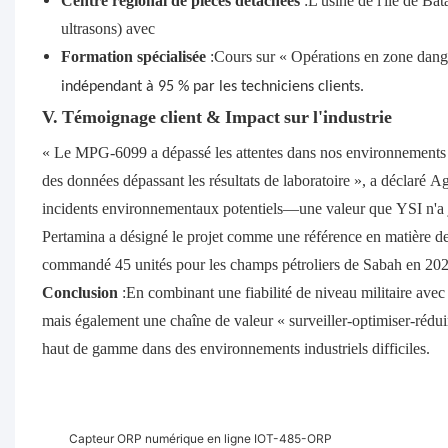
Centre régional de pièces détachées
:L'usine de l'île de B
ultrasons) avec
Formation spécialisée
:Cours sur « Opérations en zone dang
indépendant à 95 % par les techniciens clients.
V. Témoignage client & Impact sur l'industrie
« Le MPG-6099 a dépassé les attentes dans nos environnements of
des données dépassant les résultats de laboratoire », a déclaré 
incidents environnementaux potentiels—une valeur que YSI n'a 
Pertamina a désigné le projet comme une référence en matière de
commandé 45 unités pour les champs pétroliers de Sabah en 202
Conclusion
:En combinant une fiabilité de niveau militaire ave
mais également une chaîne de valeur « surveiller-optimiser-rédu
haut de gamme dans des environnements industriels difficiles.
Capteur ORP numérique en ligne IOT-485-ORP