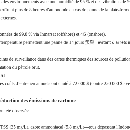
 des environnements avec une humidité de 95 % et des vibrations de 5
e) offrent plus de 8 heures d'autonomie en cas de panne de la plate-for
 externes.
données de 99,8 % via Inmarsat (offshore) et 4G (onshore).
s/température permettent une panne de 14 jours
预警
, évitant 6 arrêts
ints de surveillance dans des cartes thermiques des sources de pollutio
tation du pétrole brut.
YSI
 coûts d’entretien annuels ont chuté à 72 000 $ (contre 220 000 $ av
 réduction des émissions de carbone
nt été observés:
 TSS (35 mg/L), azote ammoniacal (5,8 mg/L)—tous dépassant l'Indon