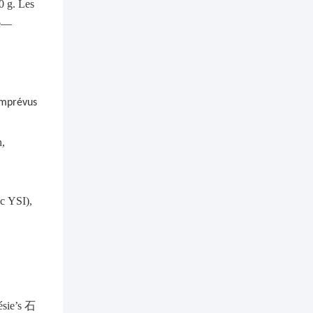
0 g. Les
me—
 imprévus
n,
ec YSI),
ésie’s
石