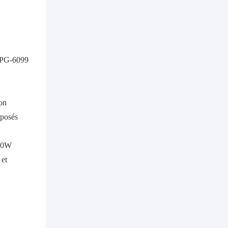
l'amélioration de
l'efficacité
 MPG-6099
on
mposés
100W
 et