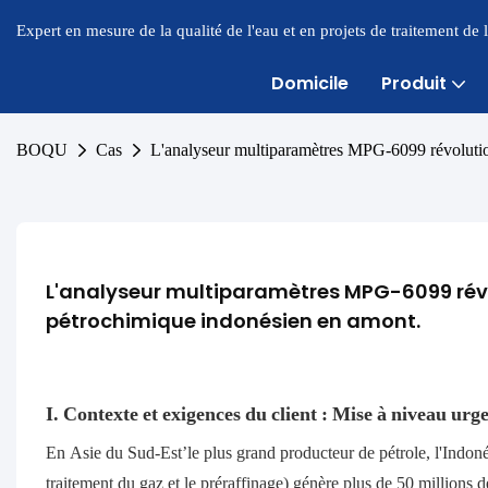
Expert en mesure de la qualité de l'eau et en projets de traitement de
Domicile
Produit
BOQU
Cas
L'analyseur multiparamètres MPG-6099 révolutio
L'analyseur multiparamètres MPG-6099 révo
pétrochimique indonésien en amont.
I. Contexte et exigences du client : Mise à niveau ur
En Asie du Sud-Est’le plus grand producteur de pétrole, l'Indon
traitement du gaz et le préraffinage) génère plus de 50 millions d