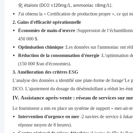
化
étalons (DCO ≤120mg/L, ammoniac ≤8mg/L).
J'ai obtenu la « Certification de production propre », ce qui
2. Gains d'efficacité opérationnelle
Économies de main-d'œuvre
:Suppression de l’échantillonn
450 000 $.
Optimisation chimique
:Les données sur l'ammoniac ont rédu
Réduction de la consommation d'énergie
:L'optimisation d
(150 000 $/an d'économies).
3. Amélioration des critères ESG
L'analyse des données a identifié une plate-forme de forage’Le 
DCO. L'ajustement du dosage du désémulsifiant a réduit les ém
IV. Assistance après-vente : réseau de services sur m
Le fournisseur a mis en place un système de support « mer-air-ter
Intervention d'urgence en mer
:2 navires de service à Jaka
réponse moyen de 8 heures).