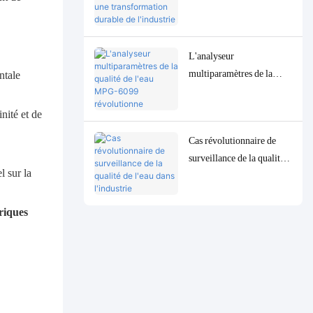
6099 favorise une
transformation durable de
l'industrie de la pâte à
L'analyseur
papier en Indonésie
multiparamètres de la
ntale
qualité de l'eau MPG-
6099 révolutionne
nité et de
l'industrie pétrolière et
Cas révolutionnaire de
gazière indonésienne
surveillance de la qualité
l sur la
de l'eau dans l'industrie
indonésienne de
transformation du pétrole
riques
: le système MPG-6099
aide le projet Spare à
assurer à la fois la
protection de
l'environnement et