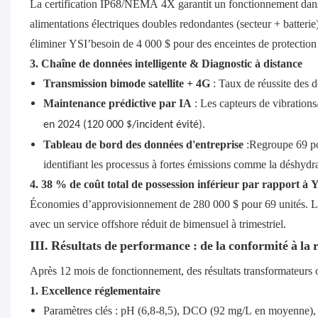
La certification IP68/NEMA 4X garantit un fonctionnement dans
alimentations électriques doubles redondantes (secteur + batteri
éliminer YSI’besoin de 4 000 $ pour des enceintes de protection
3. Chaîne de données intelligente & Diagnostic à distance
Transmission bimode satellite + 4G
: Taux de réussite des 
Maintenance prédictive par IA
: Les capteurs de vibration
en 2024 (120 000 $/incident évité).
Tableau de bord des données d'entreprise
:Regroupe 69 po
identifiant les processus à fortes émissions comme la déshydra
4. 38 % de coût total de possession inférieur par rapport à 
Économies d’approvisionnement de 280 000 $ pour 69 unités. Les
avec un service offshore réduit de bimensuel à trimestriel.
III. Résultats de performance : de la conformité à la
Après 12 mois de fonctionnement, des résultats transformateurs o
1. Excellence réglementaire
Paramètres clés : pH (6,8-8,5), DCO (92 mg/L en moyenne),