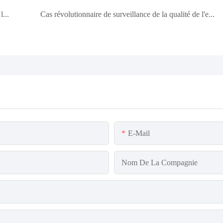
Le système MPG-6099 remplace Endress+Hauser dans la surveillance des eaux usées des mines de nickel indonésiennes avec 45 unités déployées
Cas révolutionnaire de surveillance de la qualité de l'eau dans l'industrie indonésienne de transformation du pétrole : le système MPG-6099 aide le projet Spare à assurer à la fois la protection de l'environnement et l'amélioration de l'efficacité
E-Mail
Nom De La Compagnie