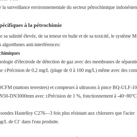
écifiques à la pétrochimie
sa salinité élevée, de sa teneur en huile et de sa toxicité, le système
s algorithmes anti-interférences:
ochimiques
ologie d'électrode de détection de gaz avec des membranes de séparati
lise ±Précision de 0,2 mg/L (plage de 0 à 100 mg/L) même avec des co
OCFM (stations terrestres) et compteurs à ultrasons à pince BQ-ULF-
ux DN50-DN3000mm avec ±Précision de 1 %, fonctionnement à -40~80°C
 sondes Hastelloy C276—3 fois plus résistant aux chlorures que l'acier
/L de Cl⁻ dans l'eau produite.