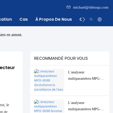
michael@shboqu.com
cation
Cas
À Propos De Nous
Centre D'inform
sien en amont.
RECOMMANDÉ POUR VOUS
ecteur 
L'analyseur
multiparamètres MPG-
6099 révolutionne la
surveillance de l'eau pour
l'industrie indonésienne de
L'analyseur
l'huile de palme.
ut, le
multiparamètres MPG-
nt de