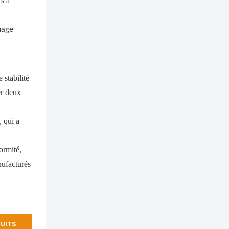
s à
nage
stabilité
er deux
 qui a
ormité,
nufacturés
DUITS