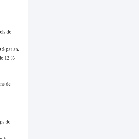
els de
 $ par an.
 de 12 %
ons de
mps de