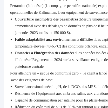
Pertamina (Indonésie)’(la compagnie pétrolière nationale) exploit
opérationnelles de Kalimantan. Leur équipement de surveillance YS
Couverture incomplète des paramètres
:Mesuré uniquement
ammoniacal avec des décalages de données de plus de 8 heure
(amendes 2023 totalisant 150 000 $).
Faible adaptabilité aux environnements difficiles
:Les capt
température élevées (40-65°C) des conditions offshore, entraî
Obstacles à l'intégration des données
:Les données isolées 
l'Indonésie’Règlement de 2024 sur la surveillance en ligne d
plateforme centrale.
Pour atteindre un « risque de conformité zéro », le client a lancé
avec des exigences de base:
Surveillance simultanée du pH, de la DCO, des MES, du débit 
Résilience de l'équipement aux embruns salins, aux vibratio
Capacité de communication par satellite pour les plates-forme
Réduction du coût total de plus de 30 % par rapport aux solu