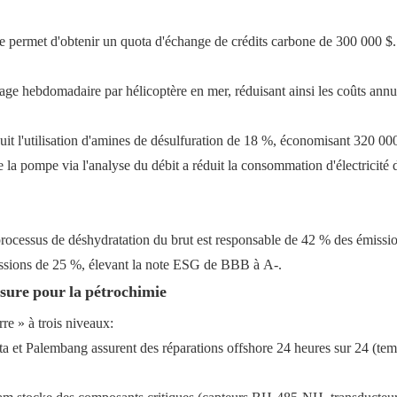
 me permet d'obtenir un quota d'échange de crédits carbone de 300 000 $.
age hebdomadaire par hélicoptère en mer, réduisant ainsi les coûts annu
it l'utilisation d'amines de désulfuration de 18 %, économisant 320 000
e la pompe via l'analyse du débit a réduit la consommation d'électricité
processus de déshydratation du brut est responsable de 42 % des émissi
issions de 25 %, élevant la note ESG de BBB à A-.
esure pour la pétrochimie
re » à trois niveaux:
rta et Palembang assurent des réparations offshore 24 heures sur 24 (te