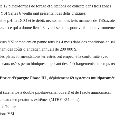
e 12 plates-formes de forage et 5 stations de collecte dans trois zones
I Series 6 vieillissant présentait des défis critiques:
 le pH, la DCO et le débit, nécessitant des tests manuels de TSS/azote
s.—ce qui a donné lieu à 3 avertissements pour violation environneme
eurs YSI tombaient en panne tous les 4 mois dans des conditions de sali
nant des coûts d’entretien annuels de 200 000 $.
des plates-formes/stations terrestres ont empêché la conformité avec
es eaux usées pétrochimiques imposant des téléchargements en temps rée
Projet d'épargne Phase III
, déploiement
69 systèmes multiparamét
(scénarios à double pipeline/canal ouvert) et de l'azote ammoniacal.
ns et aux températures extrêmes (MTBF ≥24 mois).
s offshore.
tions YSI.