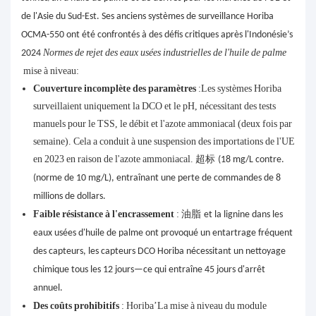
de l'Asie du Sud-Est. Ses anciens systèmes de surveillance Horiba
OCMA-550 ont été confrontés à des défis critiques après l'Indonésie’s
Normes de rejet des eaux usées industrielles de l'huile de palme
2024
mise à niveau:
Couverture incomplète des paramètres
:Les systèmes Horiba
surveillaient uniquement la DCO et le pH, nécessitant des tests
manuels pour le TSS, le débit et l'azote ammoniacal (deux fois par
semaine). Cela a conduit à une suspension des importations de l'UE
en 2023 en raison de l'azote ammoniacal.
超标
(18 mg/L contre.
(norme de 10 mg/L), entraînant une perte de commandes de 8
millions de dollars.
Faible résistance à l'encrassement
:
油脂
et la lignine dans les
eaux usées d'huile de palme ont provoqué un entartrage fréquent
des capteurs, les capteurs DCO Horiba nécessitant un nettoyage
chimique tous les 12 jours—ce qui entraîne 45 jours d'arrêt
annuel.
Des coûts prohibitifs
: Horiba’La mise à niveau du module