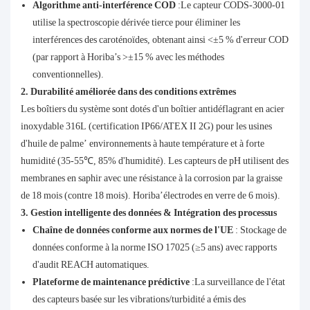
Algorithme anti-interférence COD
:Le capteur CODS-3000-01
utilise la spectroscopie dérivée tierce pour éliminer les
interférences des caroténoïdes, obtenant ainsi <±5 % d'erreur COD
(par rapport à Horiba’s >±15 % avec les méthodes
conventionnelles).
2. Durabilité améliorée dans des conditions extrêmes
Les boîtiers du système sont dotés d'un boîtier antidéflagrant en acier
inoxydable 316L (certification IP66/ATEX II 2G) pour les usines
d'huile de palme’ environnements à haute température et à forte
humidité (35-55℃, 85% d'humidité). Les capteurs de pH utilisent des
membranes en saphir avec une résistance à la corrosion par la graisse
de 18 mois (contre 18 mois). Horiba’électrodes en verre de 6 mois).
3. Gestion intelligente des données & Intégration des processus
Chaîne de données conforme aux normes de l'UE
: Stockage de
données conforme à la norme ISO 17025 (≥5 ans) avec rapports
d'audit REACH automatiques.
Plateforme de maintenance prédictive
:La surveillance de l'état
des capteurs basée sur les vibrations/turbidité a émis des