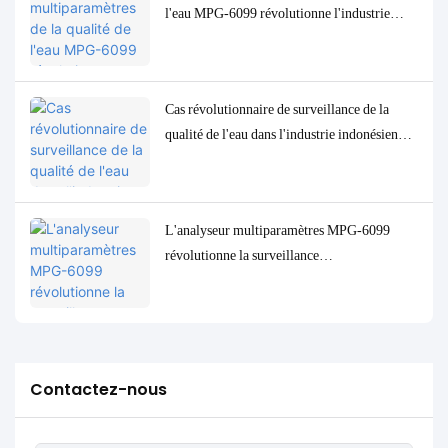
l'eau MPG-6099 révolutionne l'industrie
pétrolière et gazière indonésienne
Cas révolutionnaire de surveillance de la
qualité de l'eau dans l'industrie indonésienne
de transformation du pétrole : le système
MPG-6099 aide le projet Spare à assurer à la
fois la protection de l'environnement et
L'analyseur multiparamètres MPG-6099
l'amélioration de l'efficacité
révolutionne la surveillance
environnementale du secteur pétrochimique
indonésien en amont.
Contactez-nous