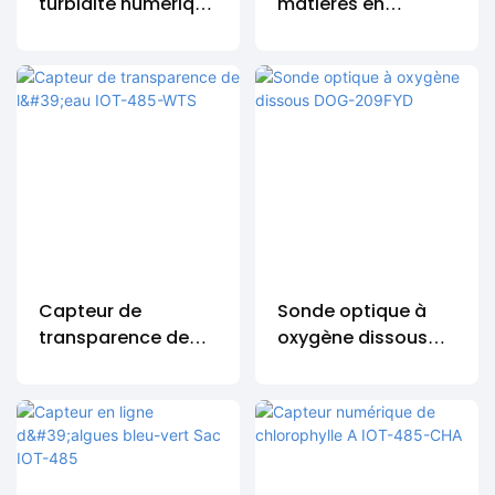
turbidité numérique
matières en
ZDYG-2088-01
suspension (TSS,
MLSS)
ZDYG-2087-01
Capteur de
Sonde optique à
transparence de
oxygène dissous
l'eau
DOG-209FYD
IOT-485-WTS