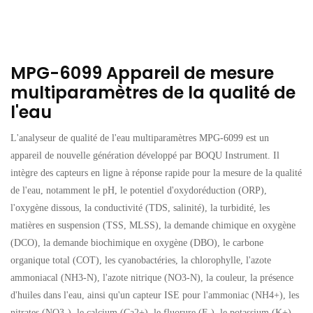
MPG-6099 Appareil de mesure
multiparamètres de la qualité de
l'eau
L'analyseur de qualité de l'eau multiparamètres MPG-6099 est un
appareil de nouvelle génération développé par BOQU Instrument. Il
intègre des capteurs en ligne à réponse rapide pour la mesure de la qualité
de l'eau, notamment le pH, le potentiel d'oxydoréduction (ORP),
l'oxygène dissous, la conductivité (TDS, salinité), la turbidité, les
matières en suspension (TSS, MLSS), la demande chimique en oxygène
(DCO), la demande biochimique en oxygène (DBO), le carbone
organique total (COT), les cyanobactéries, la chlorophylle, l'azote
ammoniacal (NH3-N), l'azote nitrique (NO3-N), la couleur, la présence
d'huiles dans l'eau, ainsi qu'un capteur ISE pour l'ammoniac (NH4+), les
nitrates (NO3-), le calcium (Ca2+), le fluorure (F-), le potassium (K+),