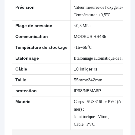
Précision
Valeur mesurée de l'oxygène dissous
Température : ±0,5℃
Plage de pression
≤0,3 MPa
Communication
MODBUS RS485
Température de stockage
-15~65℃
Étalonnage
Étalonnage automatique de l'air, éta
Câble
10 infliger
rs
Taille
55mmx342mm
protection
IP68/NEMA6P
Matériel
Corps : SUS316L + PVC (édition limi
mer) ;
Joint torique : Viton ;
Câble : PVC