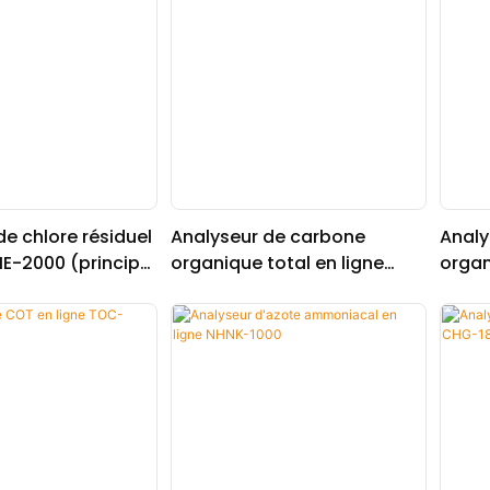
de chlore résiduel
Analyseur de carbone
Analy
ME-2000 (principe
organique total en ligne
organ
TOCG-3041
TOCG