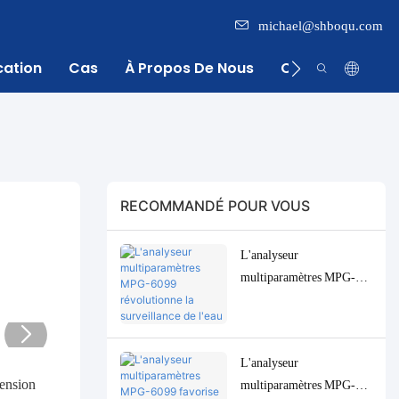
michael@shboqu.com
cation
Cas
À Propos De Nous
Centre D'inform
RECOMMANDÉ POUR VOUS
L'analyseur
multiparamètres MPG-
6099 révolutionne la
surveillance de l'eau pour
l'industrie indonésienne de
L'analyseur
l'huile de palme.
multiparamètres MPG-