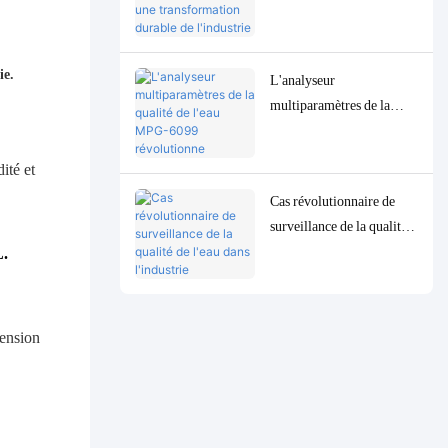
6099 favorise une
transformation durable de
l'industrie de la pâte à
ie.
L'analyseur
papier en Indonésie
multiparamètres de la
qualité de l'eau MPG-
6099 révolutionne
l'industrie pétrolière et
Cas révolutionnaire de
gazière indonésienne
surveillance de la qualité
de l'eau dans l'industrie
L.
indonésienne de
transformation du pétrole
: le système MPG-6099
aide le projet Spare à
assurer à la fois la
protection de
l'environnement et