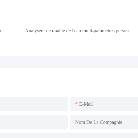
Compteur de concentration d'acide et d'alcali utilisant un site en Indonésie
Analyseur de qualité de l'eau multi-paramètres personnalisé pour Singapour
E-Mail
Nom De La Compagnie