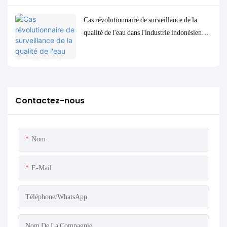
Cas révolutionnaire de surveillance de la
qualité de l'eau dans l'industrie indonésienne
de transformation du pétrole : le système
MPG-6099 aide le projet Spare à assurer à la
fois la protection de l'environnement et
l'amélioration de l'efficacité
Contactez-nous
Nom
E-Mail
Téléphone/WhatsApp
Nom De La Compagnie