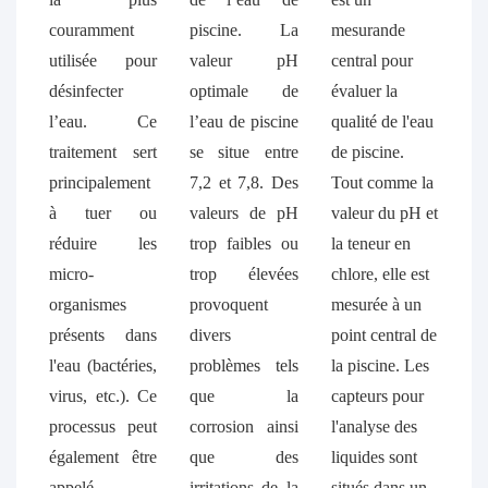
couramment
piscine. La
mesurande
utilisée pour
valeur pH
central pour
désinfecter
optimale de
évaluer la
l’eau. Ce
l’eau de piscine
qualité de l'eau
traitement sert
se situe entre
de piscine.
principalement
7,2 et 7,8. Des
Tout comme la
à tuer ou
valeurs de pH
valeur du pH et
réduire les
trop faibles ou
la teneur en
micro-
trop élevées
chlore, elle est
organismes
provoquent
mesurée à un
présents dans
divers
point central de
l'eau (bactéries,
problèmes tels
la piscine. Les
virus, etc.). Ce
que la
capteurs pour
processus peut
corrosion ainsi
l'analyse des
également être
que des
liquides sont
appelé
irritations de la
situés dans un