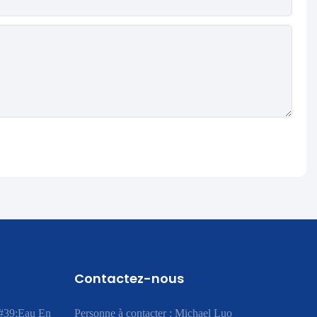
Contactez-nous
#39;eau En
Personne à contacter : Michael Luo