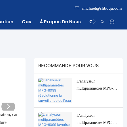
michael@shboqu.com
cation
Cas
À Propos De Nous
Centre D'inform
RECOMMANDÉ POUR VOUS
L'analyseur
multiparamètres MPG-
6099 révolutionne la
surveillance de l'eau pour
l'industrie indonésienne de
sation, car
L'analyseur
l'huile de palme.
ture
multiparamètres MPG-