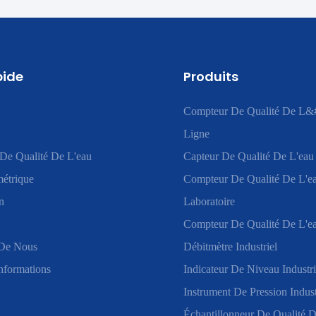
pide
Produits
Compteur De Qualité De L&
Ligne
De Qualité De L'eau
Capteur De Qualité De L'eau
étrique
Compteur De Qualité De L'e
n
Laboratoire
Compteur De Qualité De L'ea
De Nous
Débitmètre Industriel
nformations
Indicateur De Niveau Industri
Instrument De Pression Indust
Échantillonneur De Qualité D