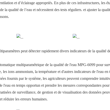
tilation et d’éclairage appropriés. En plus de ces infrastructures, les é
 la qualité de l’eau et nécessitent des tests réguliers. et ajuster la quali
issons.
tiparamètres peut détecter rapidement divers indicateurs de la qualité d
utomatique multiparamétrique de la qualité de l'eau MPG-6099 pour surve
te, les ions ammonium, la température et d'autres indicateurs de l'eau en
nées fournis par le système, les agriculteurs peuvent comprendre intuiti
té de l'eau en temps opportun et prendre les mesures correspondantes pour
matisées de surveillance, de gestion et de visualisation des données peu
 et réduire les erreurs humaines.