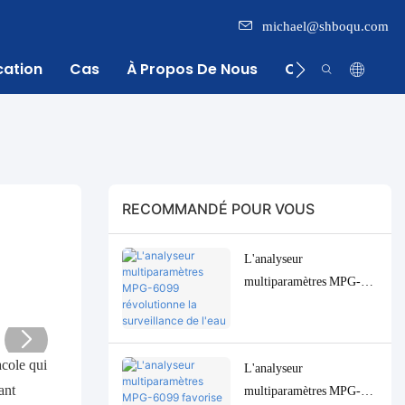
michael@shboqu.com
cation
Cas
À Propos De Nous
Centre D'inform
RECOMMANDÉ POUR VOUS
L'analyseur
multiparamètres MPG-
6099 révolutionne la
surveillance de l'eau pour
l'industrie indonésienne de
acole qui
L'analyseur
l'huile de palme.
ant
multiparamètres MPG-