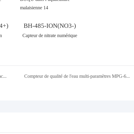
4+)
BH-485-ION(NO3-)
m
Capteur de nitrate numérique
Capteur de surveillance de la qualité de l'eau pour l'aquaculture en coréen
Compteur de qualité de l'eau multi-paramètres MPG-6099 dans l'usine de traitement des eaux usées du Vietnam