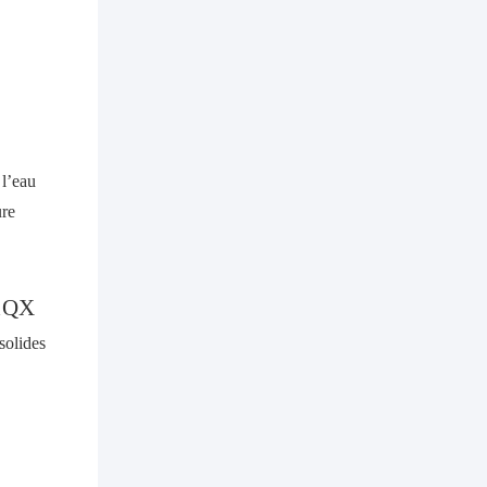
l'amélioration de
l'efficacité
1QX
solides