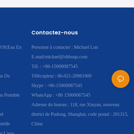
Contactez-nous
#39;eau En
Personne à contacter : Michael Luo
E-mail:
michael@shboqu.com
Tél. : +86-15000087545
au De
Télécopieur : 86-021-20981909
Skype : +86-15000087545
u Portable
WhatsApp : +86 15000087545
Adresse du bureau : 118, rue Xiuyan, nouveau
el
district de Pudong, Shanghai, code postal : 201315,
rielle
Chine
e L'eau