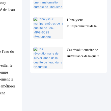
6099 favorise une
tangs
transformation durable de
té de l'eau
l'industrie de la pâte à
L'analyseur
papier en Indonésie
multiparamètres de la
qualité de l'eau MPG-
6099 révolutionne
l'industrie pétrolière et
Cas révolutionnaire de
gazière indonésienne
e l'eau du
surveillance de la qualité
de l'eau dans l'industrie
iller le
indonésienne de
 temps
transformation du pétrole
vement la
: le système MPG-6099
 améliorer
aide le projet Spare à
vent
assurer à la fois la
protection de
l'environnement et