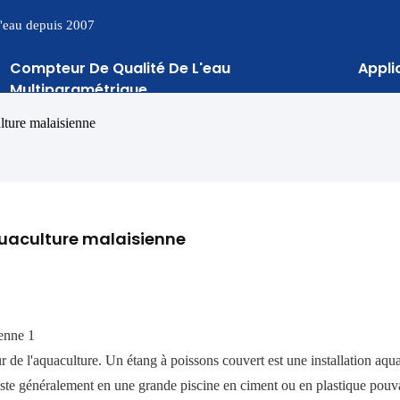
 l'eau depuis 2007
Compteur De Qualité De L'eau
Appli
Multiparamétrique
lture malaisienne
quaculture malaisienne
ur de l'aquaculture. Un étang à poissons couvert est une installation aqu
nsiste généralement en une grande piscine en ciment ou en plastique pouv