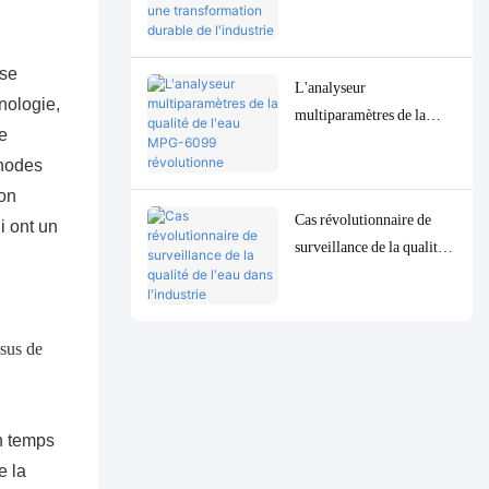
6099 favorise une
transformation durable de
l'industrie de la pâte à
 se
L'analyseur
papier en Indonésie
nologie,
multiparamètres de la
e
qualité de l'eau MPG-
thodes
6099 révolutionne
ion
l'industrie pétrolière et
Cas révolutionnaire de
gazière indonésienne
i ont un
surveillance de la qualité
de l'eau dans l'industrie
indonésienne de
transformation du pétrole
: le système MPG-6099
aide le projet Spare à
assurer à la fois la
protection de
n temps
l'environnement et
e la