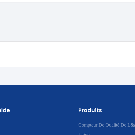
pide
Produits
Compteur De Qualité De L&
Ligne