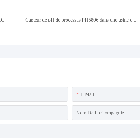
Compteur de qualité de l'eau multi-paramètres MPG-6099 dans l'usine de traitement des eaux usées du Vietnam
Capteur de pH de processus PH5806 dans une usine de production de gaz
E-Mail
Nom De La Compagnie