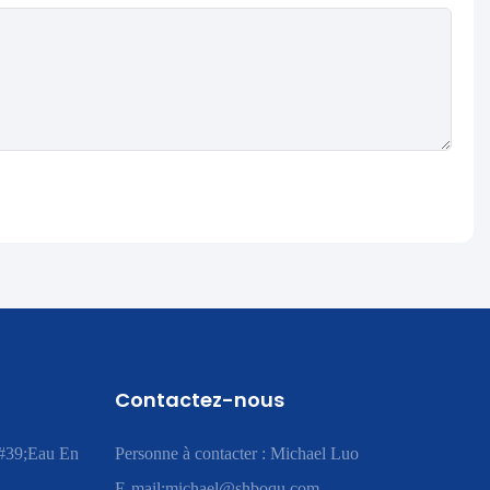
Contactez-nous
#39;eau En
Personne à contacter : Michael Luo
E-mail:
michael@shboqu.com