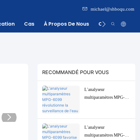
michael@shboqu.com
cation
Cas
À Propos De Nous
Centre D'inform
RECOMMANDÉ POUR VOUS
L'analyseur
multiparamètres MPG-
6099 révolutionne la
surveillance de l'eau pour
l'industrie indonésienne de
L'analyseur
l'huile de palme.
multiparamètres MPG-