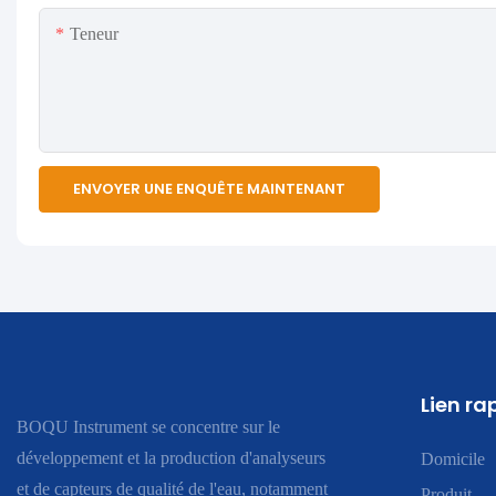
Teneur
ENVOYER UNE ENQUÊTE MAINTENANT
Lien ra
BOQU Instrument se concentre sur le
développement et la production d'analyseurs
Domicile
et de capteurs de qualité de l'eau, notamment
Produit