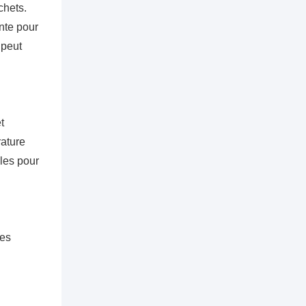
l'amélioration de
chets.
l'efficacité
nte pour
 peut
t
rature
lles pour
res