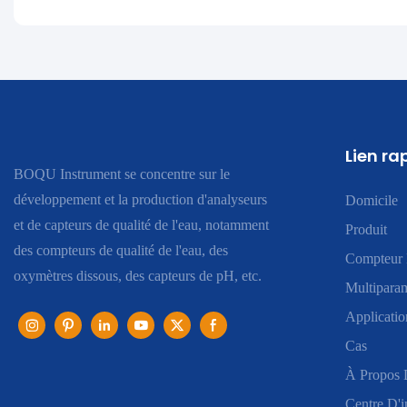
Lien ra
BOQU Instrument se concentre sur le
développement et la production d'analyseurs
Domicile
et de capteurs de qualité de l'eau, notamment
Produit
des compteurs de qualité de l'eau, des
Compteur 
oxymètres dissous, des capteurs de pH, etc.
Multiparam
Applicatio
Cas
À Propos 
Centre D'i