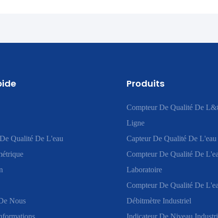
pide
Produits
Compteur De Qualité De L&
Ligne
De Qualité De L'eau
Capteur De Qualité De L'eau
étrique
Compteur De Qualité De L'e
n
Laboratoire
Compteur De Qualité De L'ea
De Nous
Débitmètre Industriel
nformations
Indicateur De Niveau Industri