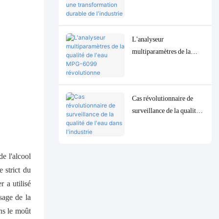
6099 favorise une
transformation durable de
l'industrie de la pâte à
L'analyseur
papier en Indonésie
multiparamètres de la
qualité de l'eau MPG-
6099 révolutionne
l'industrie pétrolière et
Cas révolutionnaire de
gazière indonésienne
surveillance de la qualité
de l'eau dans l'industrie
indonésienne de
transformation du pétrole
e l'alcool
: le système MPG-6099
 strict du
aide le projet Spare à
 a utilisé
assurer à la fois la
protection de
age de la
l'environnement et
ans le moût