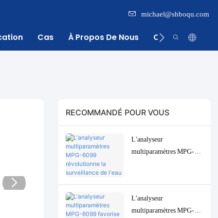
michael@shboqu.com
cation
Cas
À Propos De Nous
Centre D'inform
RECOMMANDÉ POUR VOUS
L'analyseur
multiparamètres MPG-
6099 révolutionne la
surveillance de l'eau pour
l'industrie indonésienne de
L'analyseur
l'huile de palme.
multiparamètres MPG-