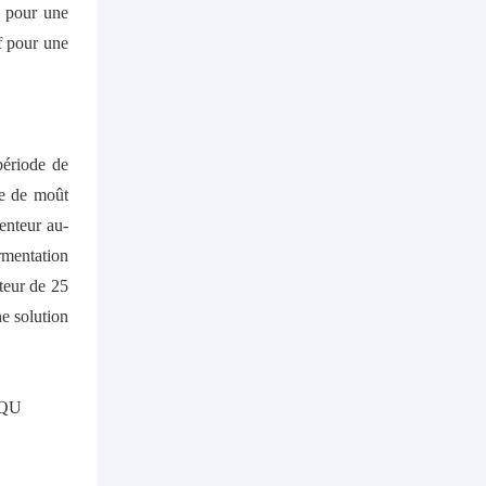
l'amélioration de
é pour une
l'efficacité
f pour une
 période de
me de moût
menteur au-
rmentation
teur de 25
e solution