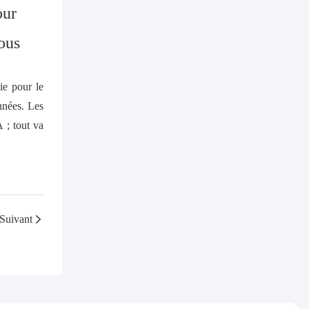
pour
ous
ie pour le
nnées. Les
 ; tout va
Suivant