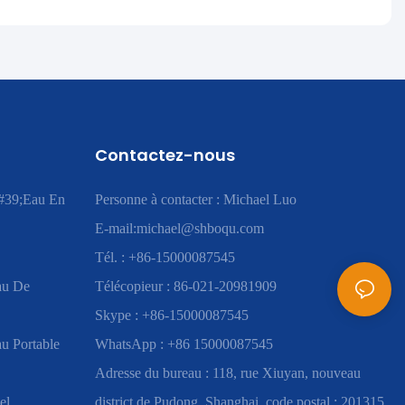
Contactez-nous
#39;eau En
Personne à contacter : Michael Luo
E-mail:
michael@shboqu.com
Tél. : +86-15000087545
au De
Télécopieur : 86-021-20981909
Skype : +86-15000087545
u Portable
WhatsApp : +86 15000087545
Adresse du bureau : 118, rue Xiuyan, nouveau
el
district de Pudong, Shanghai, code postal : 201315,