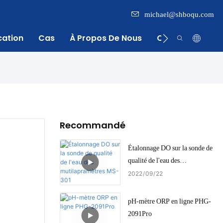
michael@shboqu.com
cation
Cas
À Propos De Nous
Centre D'inform
Recommandé
Étalonnage DO sur la sonde de
qualité de l'eau des
mutilapramètres MS-301
2022
09
22
pH-mètre ORP en ligne PHG-
2091Pro