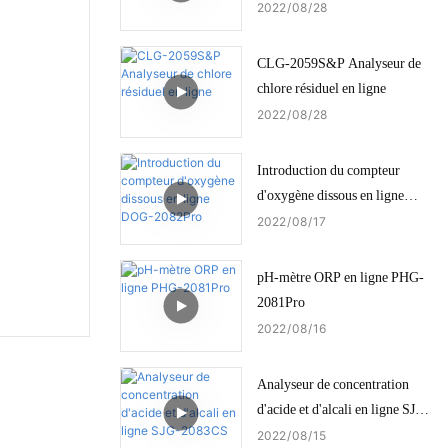
2022
08
28
CLG-2059S&P Analyseur de
chlore résiduel en ligne
2022
08
28
Introduction du compteur
d'oxygène dissous en ligne
DOG-2082Pro
2022
08
17
pH-mètre ORP en ligne PHG-
2081Pro
2022
08
16
Analyseur de concentration
d'acide et d'alcali en ligne SJG-
2083CS
2022
08
15