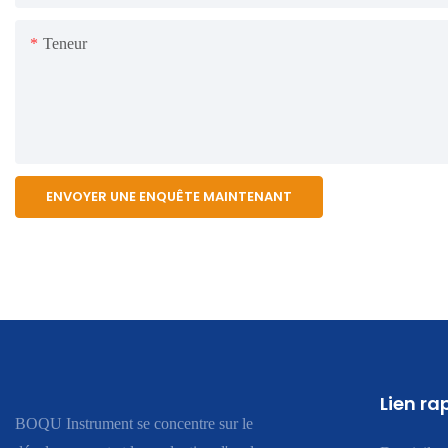
Teneur
ENVOYER UNE ENQUÊTE MAINTENANT
Lien ra
BOQU Instrument se concentre sur le