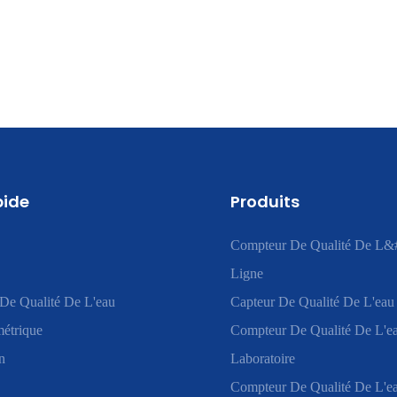
pide
Produits
Compteur De Qualité De L&
Ligne
De Qualité De L'eau
Capteur De Qualité De L'eau
étrique
Compteur De Qualité De L'e
n
Laboratoire
Compteur De Qualité De L'ea