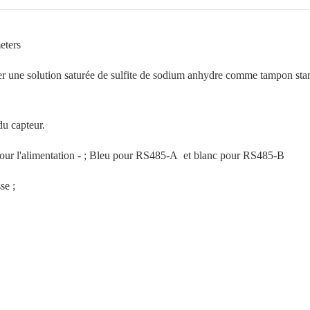
eters
rer une solution saturée de sulfite de sodium anhydre comme tampon sta
du capteur.
r pour l'alimentation - ; Bleu pour RS485-A et blanc pour RS485-B
se ;