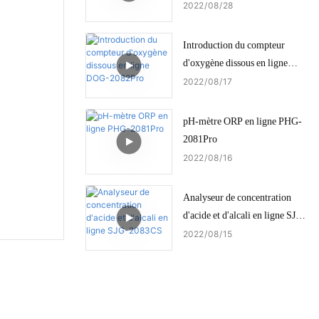
2022
08
28
Introduction du compteur
d'oxygène dissous en ligne
DOG-2082Pro
2022
08
17
pH-mètre ORP en ligne PHG-
2081Pro
2022
08
16
Analyseur de concentration
d'acide et d'alcali en ligne SJG-
2083CS
2022
08
15