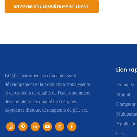
ENVOYER UNE ENQUÊTE MAINTENANT
Lien ra
BOQU Instrument se concentre sur le
développement et la production d'analyseurs
Domicile
et de capteurs de qualité de l'eau, notamment
Produit
des compteurs de qualité de l'eau, des
Compteur 
oxymètres dissous, des capteurs de pH, etc.
Multiparam
Applicatio
Cas