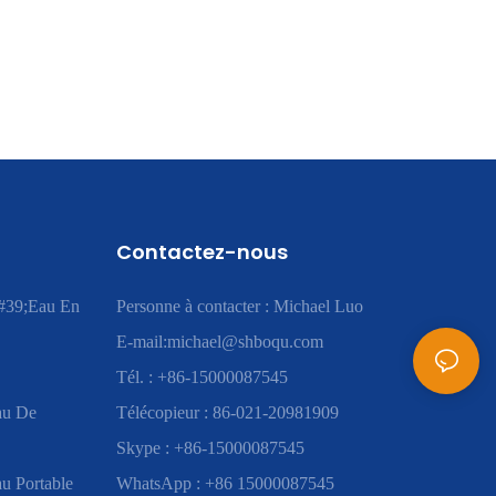
Contactez-nous
#39;eau En
Personne à contacter : Michael Luo
E-mail:
michael@shboqu.com
Tél. : +86-15000087545
au De
Télécopieur : 86-021-20981909
Skype : +86-15000087545
u Portable
WhatsApp : +86 15000087545