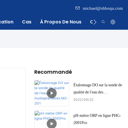
michael@shboqu.com
cation
Cas
À Propos De Nous
Centre D'inform
Recommandé
Étalonnage DO sur la sonde de
qualité de l'eau des
mutilapramètres MS-301
2022
09
22
pH-mètre ORP en ligne PHG-
2091Pro