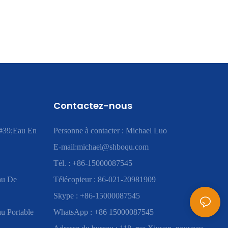
Contactez-nous
#39;eau En
Personne à contacter : Michael Luo
E-mail:
michael@shboqu.com
Tél. : +86-15000087545
au De
Télécopieur : 86-021-20981909
Skype : +86-15000087545
u Portable
WhatsApp : +86 15000087545