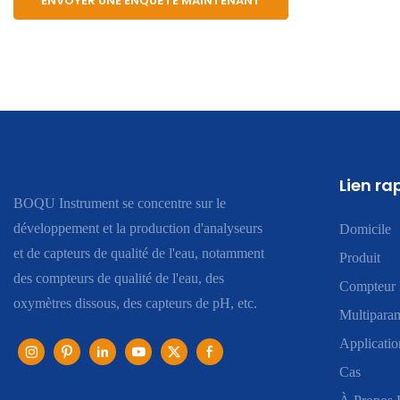
ENVOYER UNE ENQUÊTE MAINTENANT
Lien ra
BOQU Instrument se concentre sur le
développement et la production d'analyseurs
Domicile
et de capteurs de qualité de l'eau, notamment
Produit
des compteurs de qualité de l'eau, des
Compteur 
oxymètres dissous, des capteurs de pH, etc.
Multiparam
Applicatio
Cas