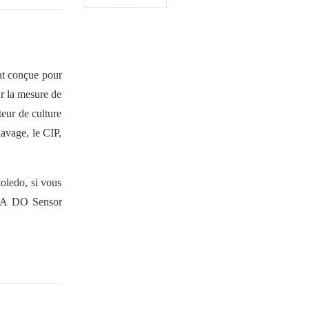
nt conçue pour
ur la mesure de
teur de culture
lavage, le CIP,
oledo, si vous
FA
DO Sensor