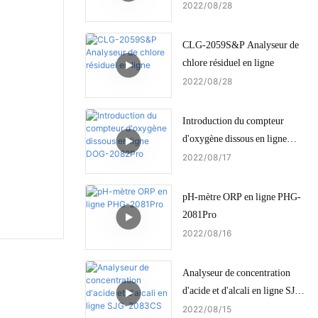
2022
08
28
CLG-2059S&P Analyseur de
chlore résiduel en ligne
2022
08
28
Introduction du compteur
d'oxygène dissous en ligne
DOG-2082Pro
2022
08
17
pH-mètre ORP en ligne PHG-
2081Pro
2022
08
16
Analyseur de concentration
d'acide et d'alcali en ligne SJG-
2083CS
2022
08
15