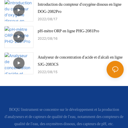
Introduction du compteur d'oxygène dissous en ligne
DOG-2082Pro
2022
08
17
pH-mètre ORP en ligne PHG-2081Pro
2022
08
16
Analyseur de concentration d'acide et d'alcali en ligne
SJG-2083CS
2022
08
15
BOQU Instrument se concentre sur le développement et la production
d'analyseurs et de capteurs de qualité de l'eau, notamment des compteurs de
qualité de l'eau, des oxymètres dissous, des capteurs de pH, etc.