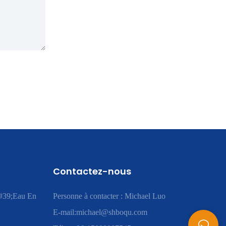
Contactez-nous
#39;eau En
Personne à contacter : Michael Luo
E-mail:
michael@shboqu.com