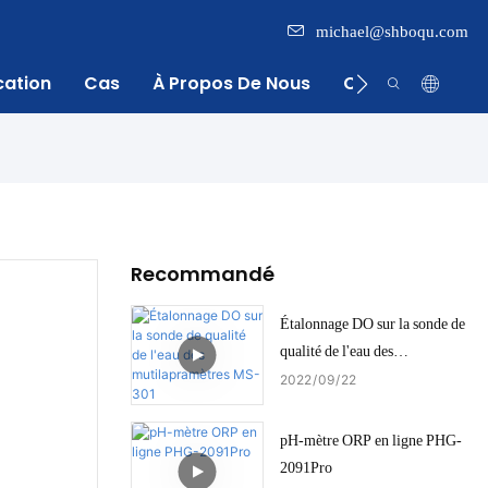
michael@shboqu.com
cation
Cas
À Propos De Nous
Centre D'inform
Recommandé
Étalonnage DO sur la sonde de
qualité de l'eau des
mutilapramètres MS-301
2022
09
22
pH-mètre ORP en ligne PHG-
2091Pro