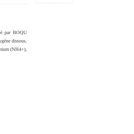
oppé par BOQU
xygène dissous,
monium (NH4+),