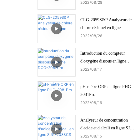
2022
08
28
CLG-2059S&P Analyseur de
chlore résiduel en ligne
2022
08
28
Introduction du compteur
d'oxygène dissous en ligne
DOG-2082Pro
2022
08
17
pH-mètre ORP en ligne PHG-
2081Pro
2022
08
16
Analyseur de concentration
d'acide et d'alcali en ligne SJG-
2083CS
2022
08
15