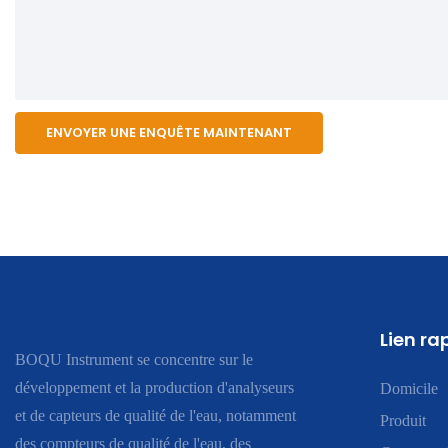
ENVOYER UNE ENQUÊTE MAINTENANT
Lien ra
BOQU Instrument se concentre sur le
développement et la production d'analyseurs
Domicile
et de capteurs de qualité de l'eau, notamment
Produit
des compteurs de qualité de l'eau, des