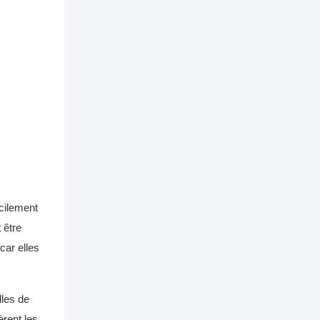
acilement
 être
car elles
lles de
èrent les