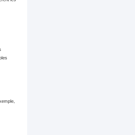
s
bles
exemple,