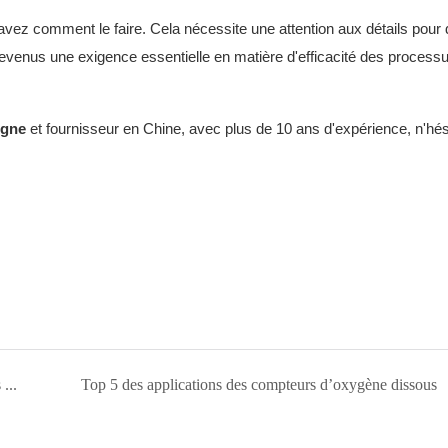
savez comment le faire. Cela nécessite une attention aux détails pour
evenus une exigence essentielle en matière d'efficacité des processu
ligne
et fournisseur en Chine, avec plus de 10 ans d'expérience, n'hé
L’importance des analyseurs de qualité de l’eau pour les usines d’eau potable
Top 5 des applications des compteurs d’oxygène dissous