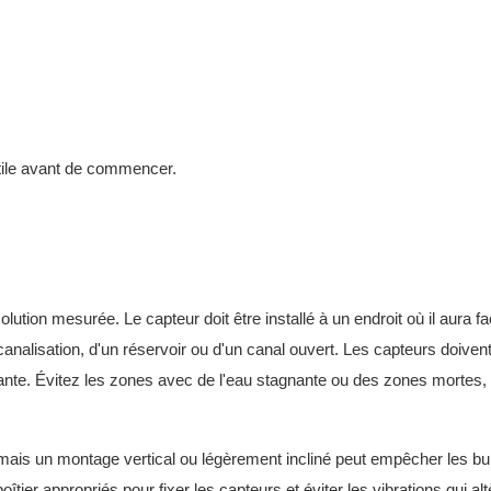
utile avant de commencer.
lution mesurée. Le capteur doit être installé à un endroit où il aura f
 canalisation, d'un réservoir ou d'un canal ouvert. Les capteurs doivent
ante. Évitez les zones avec de l'eau stagnante ou des zones mortes, 
mais un montage vertical ou légèrement incliné peut empêcher les bu
îtier appropriés pour fixer les capteurs et éviter les vibrations qui alt