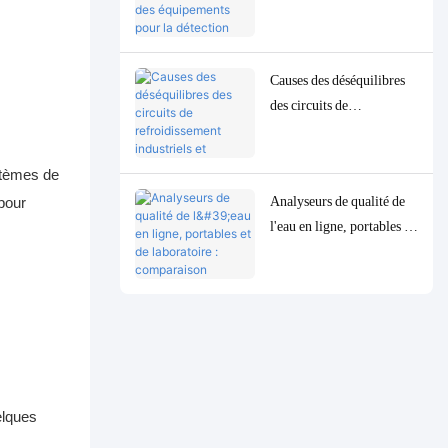
équipements pour la
détection précise des
paramètres de qualité de
Causes des déséquilibres
l'eau à l'état de traces à
des circuits de
faible concentration
refroidissement industriels
et solutions de contrôle et
ystèmes de
de surveillance précises
Analyseurs de qualité de
 pour
l'eau en ligne, portables et
de laboratoire :
comparaison complète et
cas d'utilisation
elques