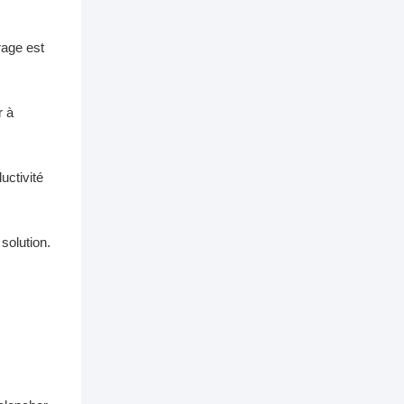
rage est
r à
uctivité
solution.