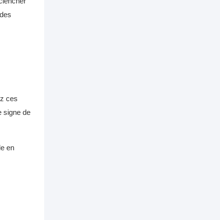
éclencher
 des
ez ces
e signe de
le en