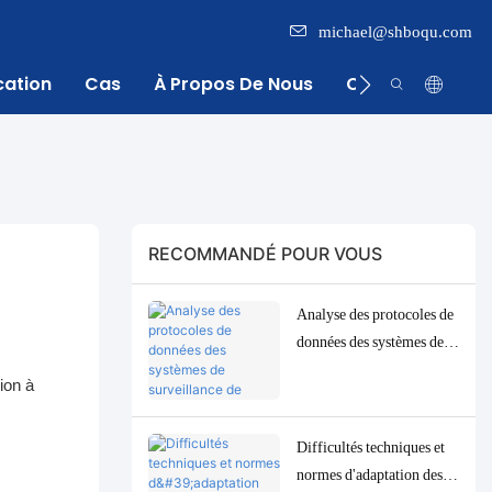
michael@shboqu.com
cation
Cas
À Propos De Nous
Centre D'inform
RECOMMANDÉ POUR VOUS
Analyse des protocoles de
données des systèmes de
surveillance de l'eau :
tion à
solutions d'adaptation et
de débogage Modbus,
Difficultés techniques et
RS485 et MQTT
normes d'adaptation des