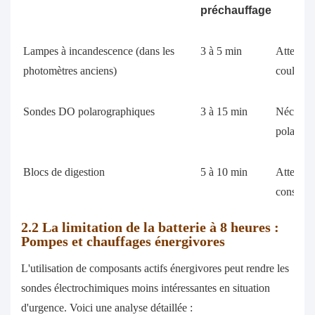
préchauffage
Lampes à incandescence (dans les
3 à 5 min
Atteigne
photomètres anciens)
couleur s
Sondes DO polarographiques
3 à 15 min
Nécessit
polarisat
Blocs de digestion
5 à 10 min
Atteigne
consigne
2.2
La limitation de la batterie à 8 heures :
Pompes et chauffages énergivores
L'utilisation de composants actifs énergivores peut rendre les
sondes électrochimiques moins intéressantes en situation
d'urgence. Voici une analyse détaillée :