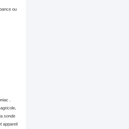
rbance ou
oniac
.
agricole,
 la sonde
 appareil