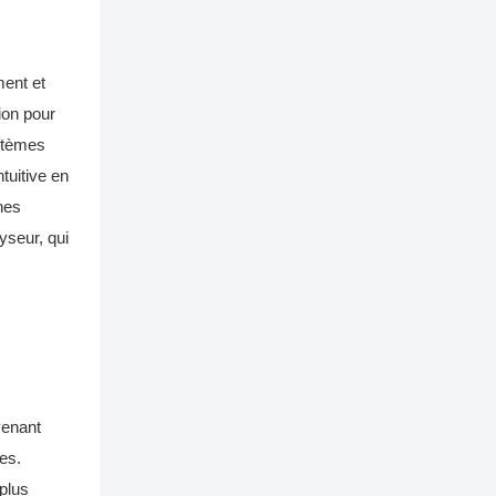
ment et
ion pour
ystèmes
tuitive en
nes
yseur, qui
venant
es.
 plus