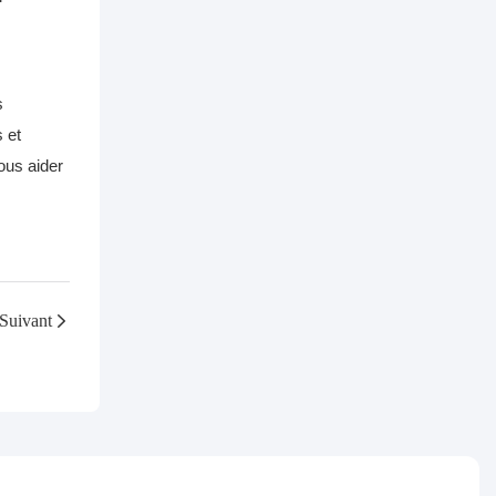
s
 et
ous aider
Suivant