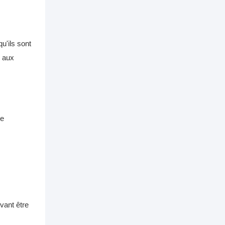
u'ils sont
s aux
de
vant être