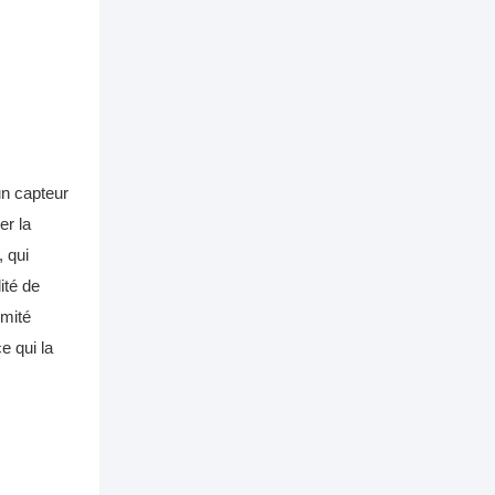
un capteur
er la
 qui
ité de
rmité
e qui la