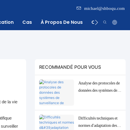
michael@shboqu.com
cation
Cas
À Propos De Nous
Centre D'inform
RECOMMANDÉ POUR VOUS
Analyse des protocoles de
données des systèmes de
surveillance de l'eau :
 de la vie
solutions d'adaptation et
de débogage Modbus,
ifique
Difficultés techniques et
RS485 et MQTT
normes d'adaptation des
surveiller