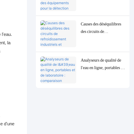
équipements pour la
détection précise des
paramètres de qualité de
Causes des déséquilibres
l'eau à l'état de traces à
des circuits de
faible concentration
 l'eau.
refroidissement industriels
nt, la
et solutions de contrôle et
s
de surveillance précises
Analyseurs de qualité de
l'eau en ligne, portables et
de laboratoire :
comparaison complète et
cas d'utilisation
ce d'une