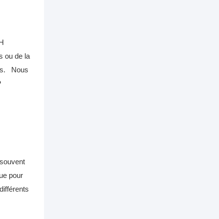
pH
s ou de la
es.
Nous
P
 souvent
que pour
ifférents