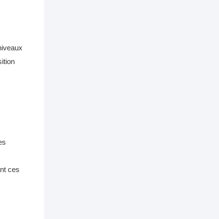
 niveaux
ition
es
ant ces