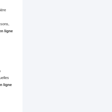
ière
ssons,
en ligne
a
uelles
n ligne