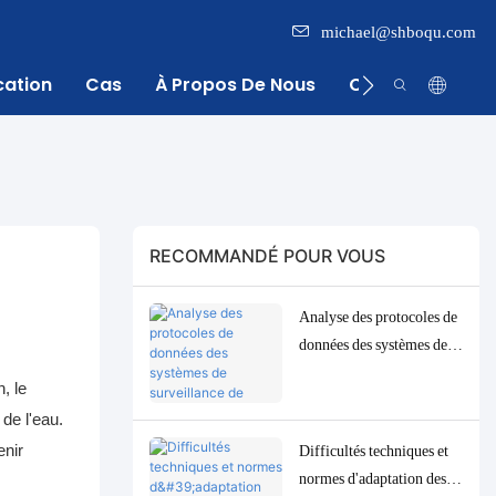
michael@shboqu.com
cation
Cas
À Propos De Nous
Centre D'inform
RECOMMANDÉ POUR VOUS
Analyse des protocoles de
données des systèmes de
surveillance de l'eau :
, le
solutions d'adaptation et
 de l'eau.
de débogage Modbus,
enir
Difficultés techniques et
RS485 et MQTT
normes d'adaptation des