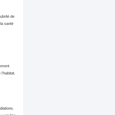
ubrité de
la santé
nement
l'habitat.
diations.