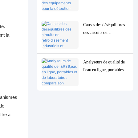
équipements pour la
détection précise des
paramètres de qualité de
Causes des déséquilibres
l'eau à l'état de traces à
té.
des circuits de
faible concentration
nt la
refroidissement industriels
et solutions de contrôle et
de surveillance précises
Analyseurs de qualité de
l'eau en ligne, portables et
de laboratoire :
comparaison complète et
cas d'utilisation
rganismes
 de
ttre à