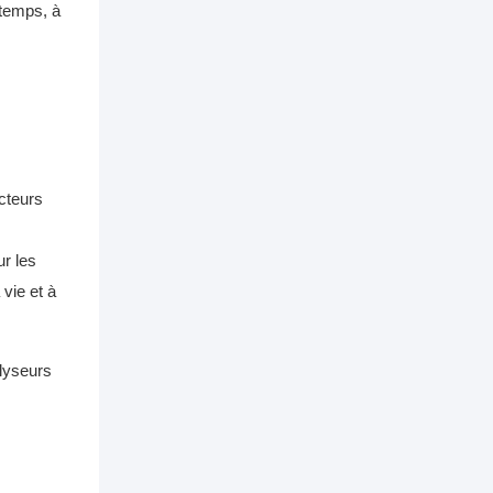
 temps, à
ecteurs
ur les
vie et à
alyseurs