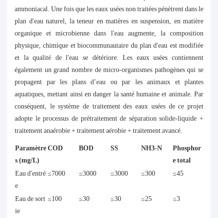
ammoniacal. Une fois que les eaux usées non traitées pénètrent dans le
plan d'eau naturel, la teneur en matières en suspension, en matière
organique et microbienne dans l'eau augmente, la composition
physique, chimique et biocommunautaire du plan d'eau est modifiée
et la qualité de l'eau se détériore. Les eaux usées contiennent
également un grand nombre de micro-organismes pathogènes qui se
propagent par les plans d’eau ou par les animaux et plantes
aquatiques, mettant ainsi en danger la santé humaine et animale. Par
conséquent, le système de traitement des eaux usées de ce projet
adopte le processus de prétraitement de séparation solide-liquide +
traitement anaérobie + traitement aérobie + traitement avancé.
Paramètre
COD
BOD
SS
NH3-N
Phosphor
s (mg/L)
e total
Eau d'entré
≤7000
≤3000
≤3000
≤300
≤45
e
Eau de sort
≤100
≤30
≤30
≤25
≤3
ie