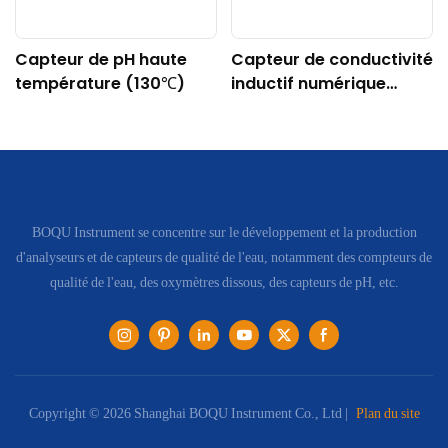
Capteur de pH haute
Capteur de conductivité
température (130℃)
inductif numérique
DDG-DY-04 (Convient
aux hautes
températures)
BOQU Instrument se concentre sur le développement et la production
d'analyseurs et de capteurs de qualité de l'eau, notamment des compteurs de
qualité de l'eau, des oxymètres dissous, des capteurs de pH, etc.
Copyright © 2026 Shanghai BOQU Instrument Co., Ltd |
Plan du site