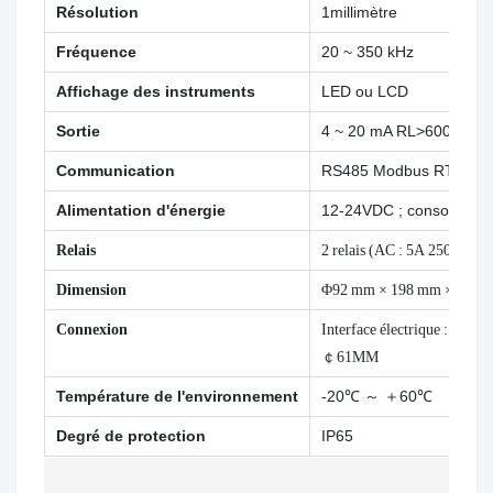
Résolution
1millimètre
Fréquence
20 ~ 350 kHz
Affichage des instruments
LED ou LCD
Sortie
4 ~ 20 mA RL>600 Ω (sta
Communication
RS485 Modbus RTU
Alimentation d'énergie
12-24VDC ; consommat
Relais
2 relais (AC : 5A 250V DC 
Dimension
Φ92 mm × 198 mm × M60
Connexion
Interface électrique : M20X
￠61MM
Température de l'environnement
-20℃ ～ ＋60℃
Degré de protection
IP65