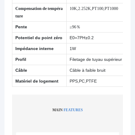
Compensation de tempéra
10K,2.252K,PT100,PT1000
ture
Pente
≥96％
Potentiel du point zéro
E0=7PH±0.2
Impédance interne
1W
Profil
Filetage de tuyau supérieur et inf
Câble
Câble à faible bruit
Matériel de logement
PPS,PC,PTFE
MAIN
FEATURES