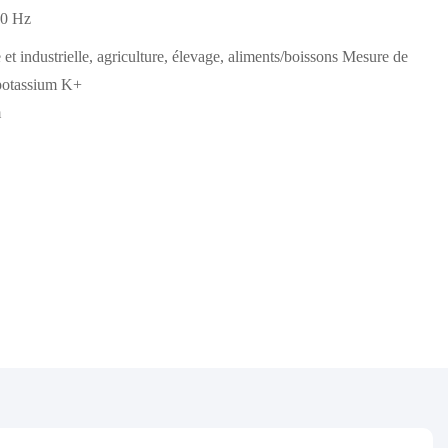
60 Hz
t industrielle, agriculture, élevage, aliments/boissons Mesure de
 potassium K+
m