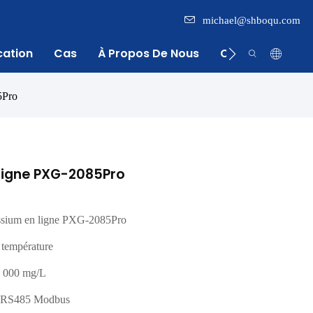
michael@shboqu.com
cation
Cas
À Propos De Nous
Centre D'inform
5Pro
ligne PXG-2085Pro
ssium en ligne PXG-2085Pro
 température
9 000 mg/L
t RS485 Modbus