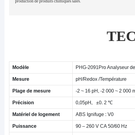
production de produits chimiques sales.
TE
Modèle
PHG-2091Pro Analyseur de
Mesure
pH/Redox
/Température
Plage de mesure
-2 ~ 16 pH, -2 000 ~ 2 000 
Précision
0,05pH,
±0.
2
℃
Matériel de logement
ABS Ignifuge : V0
Puissance
90 – 260 V CA 50/60 Hz