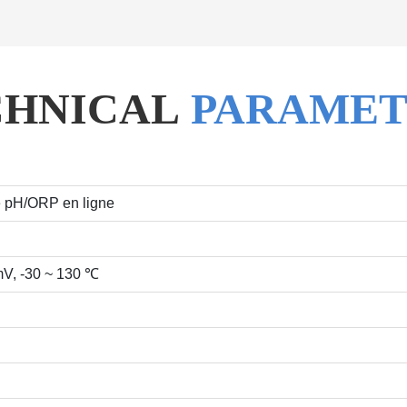
CHNICAL
PARAMET
 pH/ORP en ligne
mV, -30 ~ 130 ℃