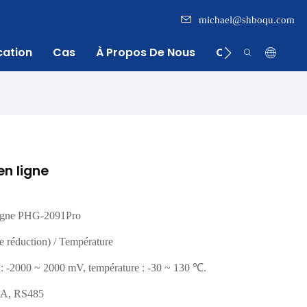
michael@shboqu.com
cation
Cas
À Propos De Nous
Centre D'inform
n ligne
ligne PHG-2091Pro
e réduction) / Température
: -2000 ~ 2000 mV, température : -30 ~ 130 ℃.
mA, RS485