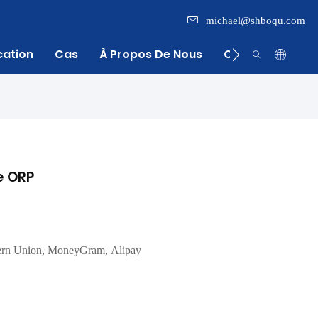
michael@shboqu.com
cation
Cas
À Propos De Nous
Centre D'inform
e ORP
ern Union, MoneyGram, Alipay