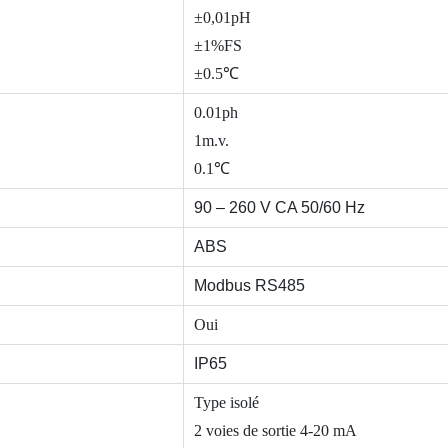
±0,01pH
±1%FS
±0.5℃
0.01ph
1m.v.
0.1℃
90 – 260 V CA 50/60 Hz
ABS
Modbus RS485
Oui
IP65
Type isolé
2 voies de sortie 4-20 mA