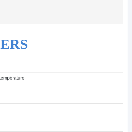
ERS
 température