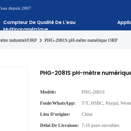
 l'eau depuis 2007
Compteur De Qualité De L'eau
Appli
Multiparamétrique
ètre industriel/ORP
PHG-2081S pH-mètre numérique ORP
PHG-2081S pH-mètre numériqu
Modèle:
PHG-2081S
Foule/WhatsApp:
T/T, HSBC, Paypal, West
Lieu D'origine:
Chine
Délai De Livraison:
7-10 jours ouvrables