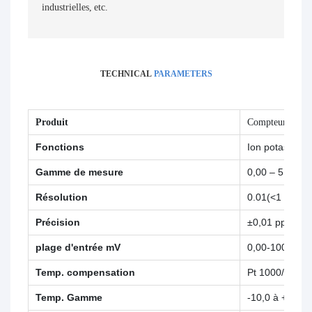
industrielles, etc.
TECHNICAL
PARAMETERS
Produit
Compteur d'ions 
Fonctions
Ion potassium
Gamme de mesure
0,00 – 5 000 
Résolution
0.01(<1 ppm), 
Précision
±0,01 ppm,±0
plage d'entrée mV
0,00-1000,00
Temp. compensation
Pt 1000/NTC1
Temp. Gamme
-10,0 à +130,