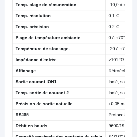
Temp. plage de rémunération
-10,0 à +130,
Temp. résolution
0.1℃
Temp. précision
0.2℃
Plage de température ambiante
0 à +70℃
Température de stockage.
-20 à +70℃
Impédance d'entrée
>1012Ω
Affichage
Rétroéclairage
Sortie courant ION1
Isolé, sortie 
Temp. sortie de courant 2
Isolé, sortie 
Précision de sortie actuelle
±0,05 mA
RS485
Protocole Mo
Débit en bauds
9600/19200/3
Capacité maximale des contacts de relais
5A/250VAC,5