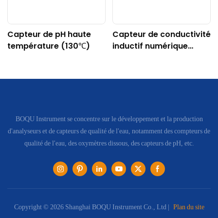
Capteur de pH haute
Capteur de conductivité
température (130℃)
inductif numérique
DDG-DY-04 (Convient
aux hautes
températures)
BOQU Instrument se concentre sur le développement et la production
d'analyseurs et de capteurs de qualité de l'eau, notamment des compteurs de
qualité de l'eau, des oxymètres dissous, des capteurs de pH, etc.
Copyright © 2026 Shanghai BOQU Instrument Co., Ltd |
Plan du site