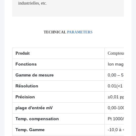
industrielles, etc.
TECHNICAL
PARAMETERS
Produit
Compteur d'ions 
Fonctions
Ion magnésiu
Gamme de mesure
0,00 – 5 000 
Résolution
0.01(<1 ppm), 
Précision
±0,01 ppm,±0
plage d'entrée mV
0,00-1000,00
Temp. compensation
Pt 1000/NTC1
Temp. Gamme
-10,0 à +130,