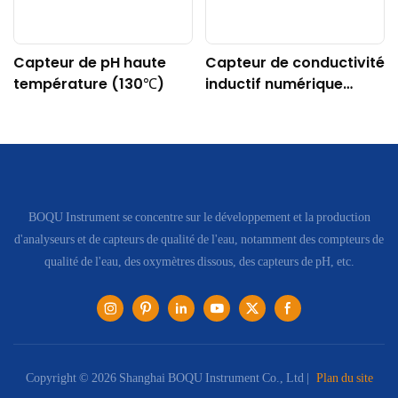
Capteur de pH haute
Capteur de conductivité
température (130℃)
inductif numérique
DDG-DY-04 (Convient
aux hautes
températures)
BOQU Instrument se concentre sur le développement et la production
d'analyseurs et de capteurs de qualité de l'eau, notamment des compteurs de
qualité de l'eau, des oxymètres dissous, des capteurs de pH, etc.
Copyright © 2026 Shanghai BOQU Instrument Co., Ltd |
Plan du site