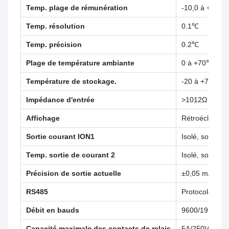
Temp. plage de rémunération
-10,0 à +130,
Temp. résolution
0.1℃
Temp. précision
0.2℃
Plage de température ambiante
0 à +70℃
Température de stockage.
-20 à +70℃
Impédance d'entrée
>1012Ω
Affichage
Rétroéclairage
Sortie courant ION1
Isolé, sortie 
Temp. sortie de courant 2
Isolé, sortie 
Précision de sortie actuelle
±0,05 mA
RS485
Protocole Mo
Débit en bauds
9600/19200/3
Capacité maximale des contacts de relais
5A/250VAC,5