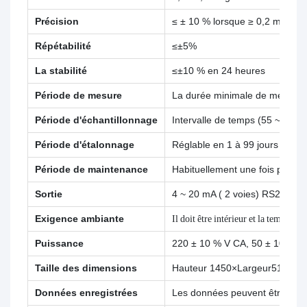
Précision
≤ ± 10 % lorsque ≥ 0,2 mg/L ;
Répétabilité
≤±5%
La stabilité
≤±10 % en 24 heures
Période de mesure
La durée minimale de mesure es
Période d'échantillonnage
Intervalle de temps (55 ~ 999
Période d'étalonnage
Réglable en 1 à 99 jours ;
Période de maintenance
Habituellement une fois par mo
Sortie
4 ~ 20 mA ( 2 voies) RS232,R
Exigence ambiante
Il doit être intérieur et la tempér
Puissance
220 ± 10 % V CA, 50 ± 10 % Hz
Taille des dimensions
Hauteur 1450×Largeur510×Lo
Données enregistrées
Les données peuvent être enre