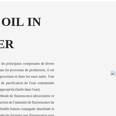
OIL IN
ER
t les principaux composants de divers
ans les processus de production, il est
e processus et dans les eaux usées. Une
s de purification de l'eau contaminée
appropriés (huile dans l'eau).
thode de fluorescence ultraviolette et
ction de l'intensité de fluorescence de
double liaison conjuguée absorbant la
pétrole forment une fluorescence sous