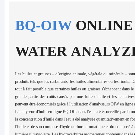
BQ-OIW
ONLINE 
WATER ANALYZ
Les huiles et graisses – d’origine animale, végétale ou minérale – son
produits tels que les carburants, les huiles alimentaires ou les fiouls. D
tout à fait possible que certaines huiles ou graisses s'échappent dans l
grande partie des coûts causés par une fuite d'huile et les tentative
peuvent être économisés grâce à l'utilisation d'analyseurs OIW en ligne 
L'analyseur d'huile en ligne BQ-OIL dans l'eau a été surveillé par la mé
la concentration d'huile dans l'eau a été analysée quantitativement en fon
l'huile et de son composé d'hydrocarbure aromatique et du composé à 
lumière ultraviolette. Les hydrocarbures aromatiques contenus dans le 