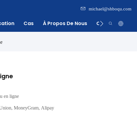
michael@shboqu.com
cation
Cas
À Propos De Nous
Centre D'inform
ne
ligne
u en ligne
n Union, MoneyGram, Alipay