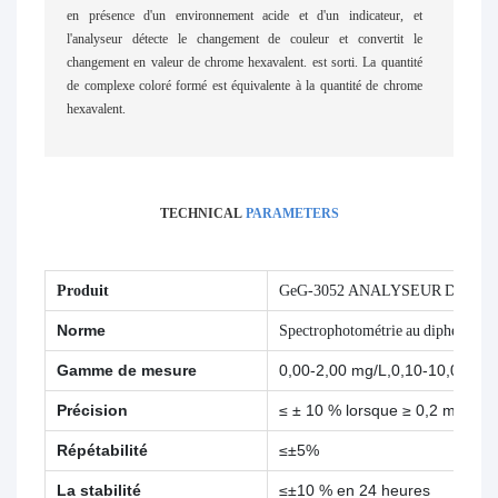
en présence d'un environnement acide et d'un indicateur, et
l'analyseur détecte le changement de couleur et convertit le
changement en valeur de chrome hexavalent. est sorti. La quantité
de complexe coloré formé est équivalente à la quantité de chrome
hexavalent.
TECHNICAL
PARAMETERS
Produit
GeG-3052 ANALYSEUR DE CH
Norme
Spectrophotométrie au diphénylcar
Gamme de mesure
0,00-2,00 mg/L,0,10-10,00 mg
Précision
≤ ± 10 % lorsque ≥ 0,2 mg/L ;
Répétabilité
≤±5%
La stabilité
≤±10 % en 24 heures