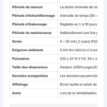
Période de mesure
La durée minimale de mesure es
Période d'échantillonnage
Intervalle de temps (55 ~ 999
Période d'étalonnage
Réglable en 1 à 99 jours ;
Période de maintenance
Habituellement une fois par mo
Sortie
4 ~ 20 mA ( 2 voies) RS232,R
Exigence ambiante
Il doit être intérieur et la tempér
Puissance
220 ± 10 % V CA, 50 ± 10 % Hz
Taille des dimensions
Hauteur 1450×Largeur510×Lo
Données enregistrées
Les données peuvent être enre
Affichage
Écran tactile et saisie de com
Autre
Lors de la réinitialisation ap