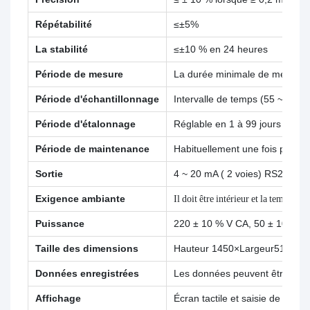
Répétabilité
≤±5%
La stabilité
≤±10 % en 24 heures
Période de mesure
La durée minimale de mesure es
Période d'échantillonnage
Intervalle de temps (55 ~ 999
Période d'étalonnage
Réglable en 1 à 99 jours ;
Période de maintenance
Habituellement une fois par mo
Sortie
4 ~ 20 mA ( 2 voies) RS232,R
Exigence ambiante
Il doit être intérieur et la tempér
Puissance
220 ± 10 % V CA, 50 ± 10 % Hz
Taille des dimensions
Hauteur 1450×Largeur510×Lo
Données enregistrées
Les données peuvent être enre
Affichage
Écran tactile et saisie de com