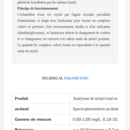
global de la pollution par les métaux lourds.
Principe de fonctionnement
L'échantillon d'eau est oxydé par l'agent oxydant persulfate
d'ammonium, et réagit avec l'indicateur pour former un complexe
coloré en présence d'un environnement alcalin et d'un indicateur
(diméthylglyoxime), et l'analyseur détecte le changement de couleur
et ce changement est converti à la valeur totale du nickel produite.
La quantité de complexe coloré formé est équivalente à la quantité
totale de nickel.
TECHNICAL
PARAMETERS
Produit
Analyseur de nickel total en ligne
andard
Spectrophotométrie au diméthylgl
Gamme de mesure
0,00-2,00 mg/L ;0,10-10,00 mg
Précision
≤ ± 10 % lorsque ≥ 0,2 mg/L ;