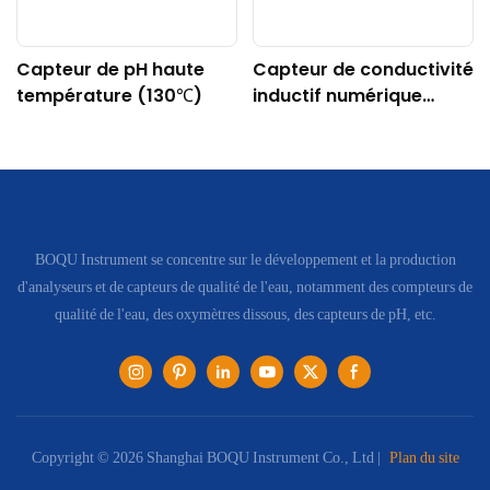
Capteur de pH haute
Capteur de conductivité
température (130℃)
inductif numérique
DDG-DY-04 (Convient
aux hautes
températures)
BOQU Instrument se concentre sur le développement et la production
d'analyseurs et de capteurs de qualité de l'eau, notamment des compteurs de
qualité de l'eau, des oxymètres dissous, des capteurs de pH, etc.
Copyright © 2026 Shanghai BOQU Instrument Co., Ltd |
Plan du site