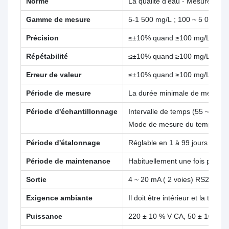
Norme
La qualité d'eau
- Mesure de l
Gamme de mesure
5-1 500 mg/L ; 100 ~ 5 000 mg
Précision
≤±10% quand ≥100 mg/L ; ≤ ± 
Répétabilité
≤±10% quand ≥100 mg/L ; ≤±6
Erreur de valeur
≤±10% quand ≥100 mg/L ; ≤±6
Période de mesure
La durée minimale de mesure es
Période d'échantillonnage
Intervalle de temps (55 ~ 999
Mode de mesure du temps inté
Période d'étalonnage
Réglable en 1 à 99 jours ;
Période de maintenance
Habituellement une fois par mo
Sortie
4 ~ 20 mA ( 2 voies) RS232,R
Exigence ambiante
Il doit être intérieur et la temp
Puissance
220 ± 10 % V CA, 50 ± 10 % Hz