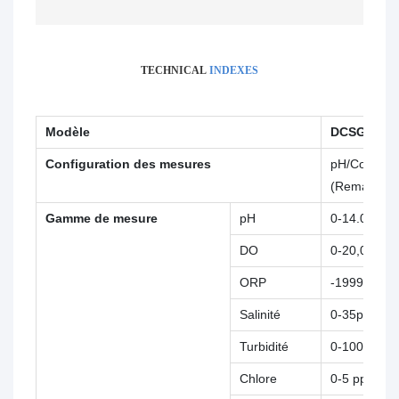
TECHNICAL
INDEXES
Modèle
DCSG-2099
Configuration des mesures
pH/Conducti
(Remarque :
Gamme de mesure
pH
0-14.00pH
DO
0-20,00mg/
ORP
-1999—199
Salinité
0-35ppt
Turbidité
0-100NTU
Chlore
0-5 ppm