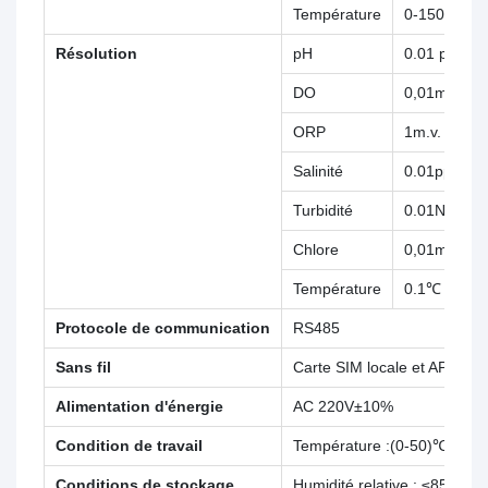
Température
0-150℃(AT
Résolution
pH
0.01 ph
DO
0,01mg/L
ORP
1m.v.
Salinité
0.01ppt
Turbidité
0.01NTU
Chlore
0,01mg/L
Température
0.1℃
Protocole de communication
RS485
Sans fil
Carte SIM locale et APP sur
Alimentation d'énergie
AC 220V±10%
Condition de travail
Température :(0-50)℃ ;
Conditions de stockage
Humidité relative : ≤85 % R