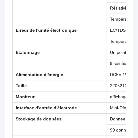
Résistivité
Température
Erreur de l'unité électronique
EC/TDS/Sal/R
Température
Étalonnage
Un point
9 solutions st
Alimentation d'énergie
DC5V-1W
Taille
220×210×70
Moniteur
affichage LCD
Interface d'entrée d'électrode
Mini-Dîner
Stockage de données
Données d'ét
99 données d