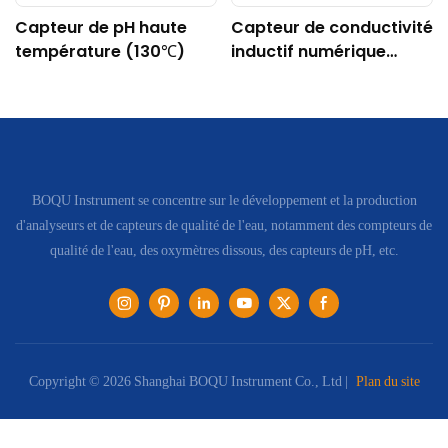
Capteur de pH haute
Capteur de conductivité
température (130℃)
inductif numérique
DDG-DY-04 (Convient
aux hautes
températures)
BOQU Instrument se concentre sur le développement et la production
d'analyseurs et de capteurs de qualité de l'eau, notamment des compteurs de
qualité de l'eau, des oxymètres dissous, des capteurs de pH, etc.
Copyright © 2026 Shanghai BOQU Instrument Co., Ltd |
Plan du site