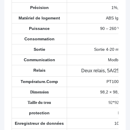
Précision
1%, ±0.
Matériel de logement
ABS Ignifuge
Puissance
90 – 260 V CA 
Consommation
4W
Sortie
Sortie 4-20 mA bidi
Communication
Modbus RS
Relais
Deux relais,
5A/250V 
Température.Comp
PT1000/NT
Dimension
98,2 × 98,2 × 
Taille du trou
92*92millim
protection
IP65
Enregistreur de données
1000fois