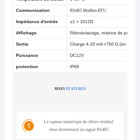
Communication
RS485 Modbus RTU
Impédance d'entrée
≥1 × 1012Ω
Affichage
Rétroéclairage, matrice de points
Sortie
Charge 4-20 mA <750 Ω (en option
Puissance
DC12V
protection
IP68
MAIN
FEATURES
Le capteur numérique de chlore résiduel
émet directement un signal RS485