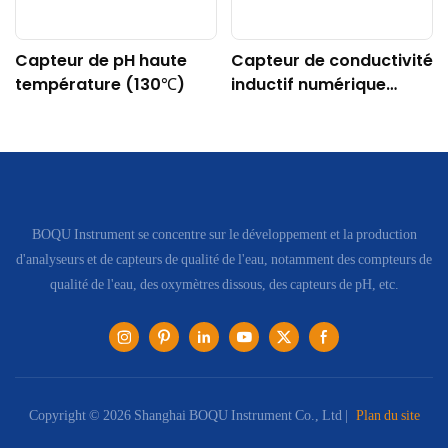
Capteur de pH haute
Capteur de conductivité
température (130℃)
inductif numérique
DDG-DY-04 (Convient
aux hautes
températures)
BOQU Instrument se concentre sur le développement et la production
d'analyseurs et de capteurs de qualité de l'eau, notamment des compteurs de
qualité de l'eau, des oxymètres dissous, des capteurs de pH, etc.
Copyright © 2026 Shanghai BOQU Instrument Co., Ltd |
Plan du site