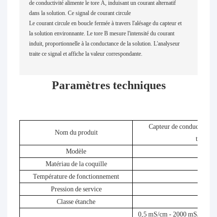
de conductivité alimente le tore A, induisant un courant alternatif
dans la solution. Ce signal de courant circule
Le courant circule en boucle fermée à travers l'alésage du capteur et
la solution environnante. Le tore B mesure l'intensité du courant
induit, proportionnelle à la conductance de la solution. L'analyseur
traite ce signal et affiche la valeur correspondante.
Paramètres techniques
Capteur de conductivité 
Nom du produit
tempéra
Modèle
I
Matériau de la coquille
Température de fonctionnement
-2
Pression de service
Max 16
Classe étanche
0,5 mS/cm - 2000 mS/cm ; La 