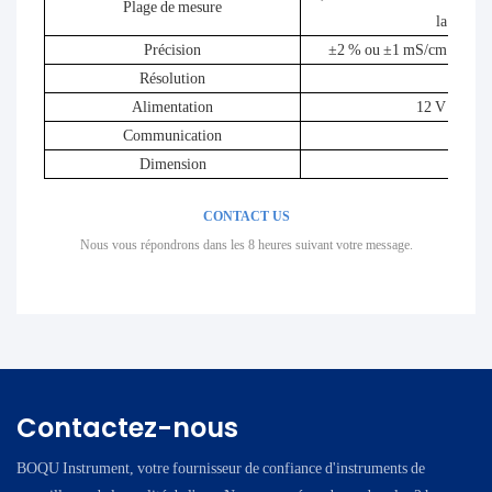
Plage de mesure
la tempé
Précision
±2 % ou ±1 mS/cm (retenir 
Résolution
0,01 m
Alimentation
12 V DC-30
Communication
Mo
Dimension
21
CONTACT US
Nous vous répondrons dans les 8 heures suivant votre message.
Contactez-nous
BOQU Instrument, votre fournisseur de confiance d'instruments de