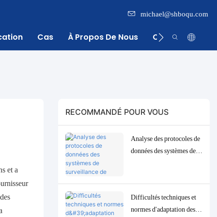
michael@shboqu.com
cation
Cas
À Propos De Nous
Centre D'inform
RECOMMANDÉ POUR VOUS
Analyse des protocoles de
données des systèmes de
surveillance de l'eau :
s et a
solutions d'adaptation et
ournisseur
de débogage Modbus,
 des
Difficultés techniques et
RS485 et MQTT
normes d'adaptation des
a