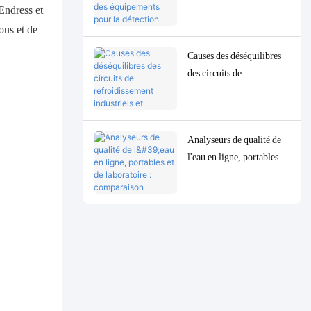
équipements pour la
Endress et
détection précise des
ous et de
paramètres de qualité de
Causes des déséquilibres
l'eau à l'état de traces à
des circuits de
faible concentration
refroidissement industriels
et solutions de contrôle et
de surveillance précises
Analyseurs de qualité de
l'eau en ligne, portables et
de laboratoire :
comparaison complète et
cas d'utilisation