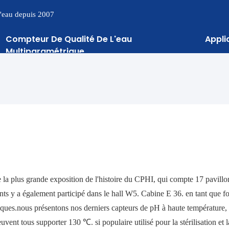
 l'eau depuis 2007
Compteur De Qualité De L'eau
Appli
Multiparamétrique
 la plus grande exposition de l'histoire du CPHI, qui compte 17 pavillon
s y a également participé dans le hall W5. Cabine E 36. en tant que f
ques.nous présentons nos derniers capteurs de pH à haute température,
vent tous supporter 130 ℃. si populaire utilisé pour la stérilisation et l