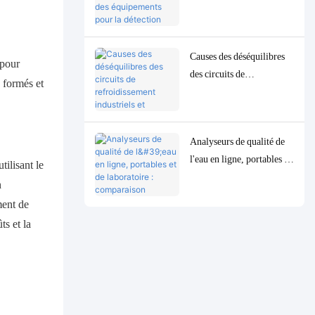
équipements pour la
détection précise des
paramètres de qualité de
Causes des déséquilibres
l'eau à l'état de traces à
 pour
des circuits de
faible concentration
n formés et
refroidissement industriels
et solutions de contrôle et
de surveillance précises
Analyseurs de qualité de
l'eau en ligne, portables et
tilisant le
de laboratoire :
n
comparaison complète et
ment de
cas d'utilisation
ts et la