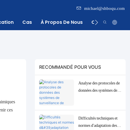
michael@shboqu.com
cation
Cas
À Propos De Nous
Centre D'inform
RECOMMANDÉ POUR VOUS
Analyse des protocoles de
données des systèmes de
surveillance de l'eau :
chimiques
solutions d'adaptation et
enir ces
de débogage Modbus,
Difficultés techniques et
RS485 et MQTT
normes d'adaptation des