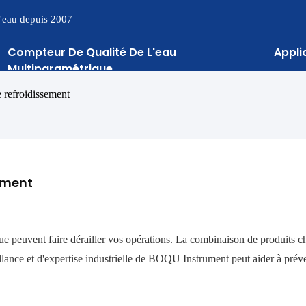
 l'eau depuis 2007
Compteur De Qualité De L'eau
Appli
Multiparamétrique
e refroidissement
sement
ique peuvent faire dérailler vos opérations. La combinaison de produits 
illance et d'expertise industrielle de BOQU Instrument peut aider à prév