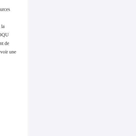
ources
 la
 BOQU
ent de
evoir une