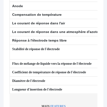
Anode
Ar
Compensation de température
P
Le courant de réponse dans l'air
En
Le courant de réponse dans une atmosphère d'azote
Mo
Réponse à l'électrode
temps libre
En
Stabilité de réponse de l'électrode
Un
ou
Flux de mélange de liquide vers la réponse de l'électrode
3%
Coefficient de température de réponse de l'électrode
3%
Diamètre de l'électrode
12
Longueur d'insertion de l'électrode
12
MAIN
FEATURES