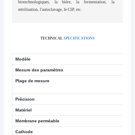
biotechnologiques, la bière, la fermentation, la
stérilisation, l'autoclavage, le CIP, etc.
TECHNICAL
SPECIFICATIONS
Modèle
D
Mesure des paramètres
Ox
Plage de mesure
Ox
Te
Précision
Ox
Matériel
S
Membrane perméable
Me
Cathode
Fi